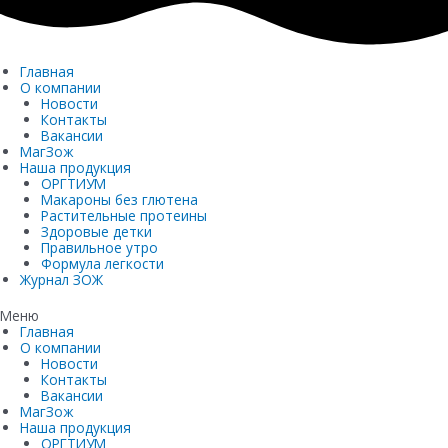
Перейти
к
содержимому
Главная
О компании
Новости
Контакты
Вакансии
МагЗож
Наша продукция
ОРГТИУМ
Макароны без глютена
Растительные протеины
Здоровые детки
Правильное утро
Формула легкости
Журнал ЗОЖ
Меню
Главная
О компании
Новости
Контакты
Вакансии
МагЗож
Наша продукция
ОРГТИУМ