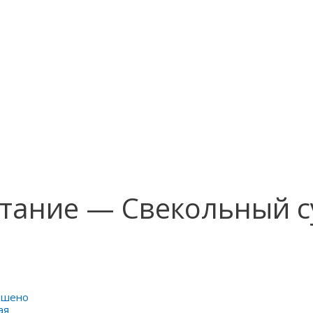
тание — Свекольный с
Пшено
ая