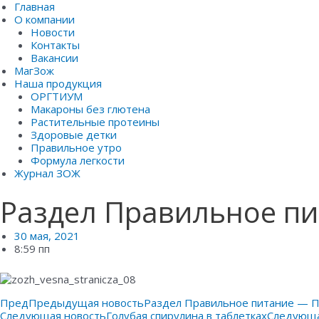
Главная
О компании
Новости
Контакты
Вакансии
МагЗож
Наша продукция
ОРГТИУМ
Макароны без глютена
Растительные протеины
Здоровые детки
Правильное утро
Формула легкости
Журнал ЗОЖ
Раздел Правильное пи
30 мая, 2021
8:59 пп
Пред
Предыдущая новость
Раздел Правильное питание — 
Следующая новость
Голубая спирулина в таблетках
Следующ