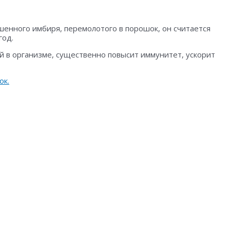
шенного имбиря, перемолотого в порошок, он считается
год.
 в организме, существенно повысит иммунитет, ускорит
ок.