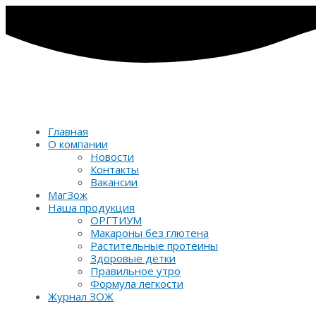
Перейти
к
содержимому
Главная
О компании
Новости
Контакты
Вакансии
МагЗож
Наша продукция
ОРГТИУМ
Макароны без глютена
Растительные протеины
Здоровые детки
Правильное утро
Формула легкости
Журнал ЗОЖ