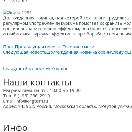
Долгожданная новинка, над которой технологи трудились 
регулярном употреблении куркума помогает сохранить мол
противовоспалительным эффектом, она борется с воспален
антибиотика, куркума эффективна при борьбе с серьезным
Пред
Предыдущая новость
Готовые смеси
Следующая новость
Долгожданная новинка осени
Следующ
Instagram
Facebook
Vk
Youtube
Наши контакты
Мы работаем: пн-пт с 10:00 до 19:00
Тел.: 8 (495) 256-2910
Email: info@orgtium.ru
Адрес: 143952, Россия, Московская область, г.Реутов,ул.Фа
Инфо