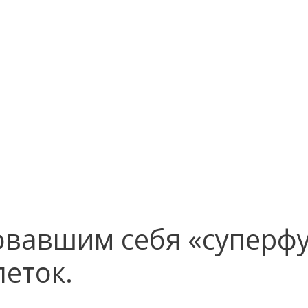
вавшим себя «суперфу
леток.