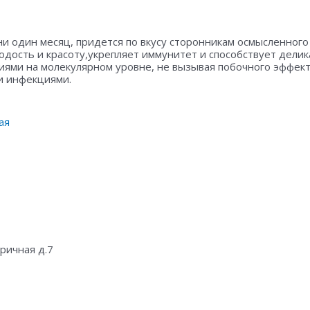
ни один месяц, придется по вкусу сторонникам осмысленног
одость и красоту,укрепляет иммунитет и способствует дел
иями на молекулярном уровне, не вызывая побочного эффек
и инфекциями.
ая
бричная д.7