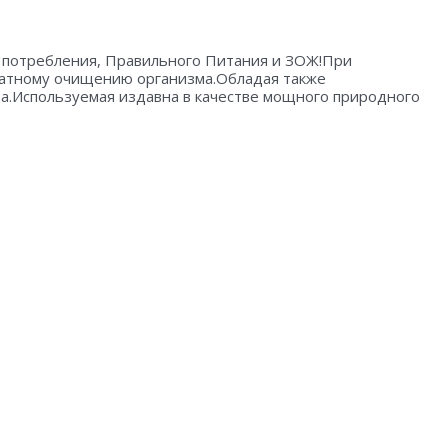
о потребления, Правильного Питания и ЗОЖ!При
икатному очищению организма.Обладая также
та.Используемая издавна в качестве мощного природного